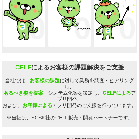
01
02
0
CELF
によるお客様の課題解決をご支援
当社では、
お客様の課題
に対して業務を調査・ヒアリング
し、
あるべき姿を提案
、システム化案を策定し、
CELFによる
ア
プリ開発、
および、
お客様による
アプリ開発のご支援を行っています。
※当社は、SCSK社のCELF販売・開発パートナーです。