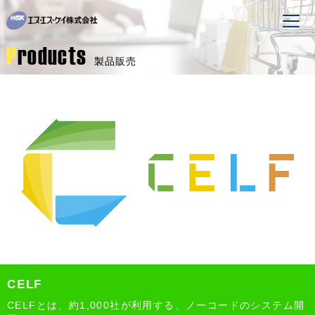
P
roducts
製品販売
CELF
CELFとは、約1,000社が利用する、ノーコードのシステム開