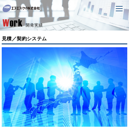
W
ork
開発実績
見積／契約システム