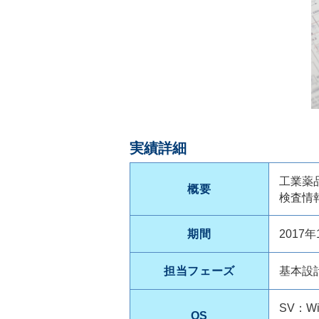
実績詳細
工業薬
概要
検査情
期間
2017年
担当フェーズ
基本設
SV：Win
OS