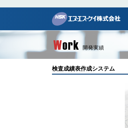
W
ork
開発実績
検査成績表作成システム